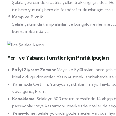
Şelale çevresindeki patika yollar, trekking için ideal.
ise hem yürüyüş hem de fotoğraf tutkunları için eşsiz 
Kamp ve Piknik
Şelale yakınında kamp alanları ve bungalov evler mevcu
kurma imkanı da var.
Yerli ve Yabancı Turistler İçin Pratik İpuçları
En İyi Ziyaret Zamanı:
Mayıs ve Eylül ayları, hem şela
ideal olduğu dönemler. Yazın yüzmek, sonbaharda ise r
Yanınızda Getirin:
Yürüyüş ayakkabısı, mayo, havlu, s
veya güneş kremi.
Konaklama:
Şelaleye 500 metre mesafede 14 ahşap bun
pansiyonlar veya Kastamonu merkezde oteller de seçe
Yeme-İçme:
Şelale yolunda gözlemeciler var; cuzi fiyatl