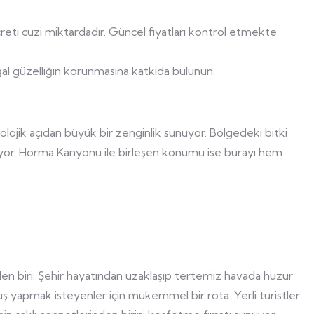
creti cuzi miktardadır. Güncel fiyatları kontrol etmekte
al güzelliğin korunmasına katkıda bulunun.
k ekolojik açıdan büyük bir zenginlik sunuyor. Bölgedeki bitki
ıtıyor. Horma Kanyonu ile birleşen konumu ise burayı hem
nden biri. Şehir hayatından uzaklaşıp tertemiz havada huzur
 yapmak isteyenler için mükemmel bir rota. Yerli turistler