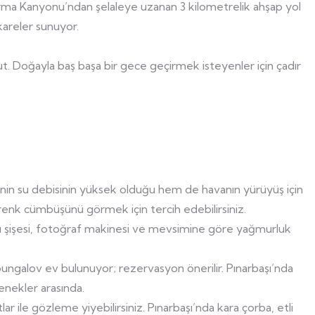
 Horma Kanyonu’ndan şelaleye uzanan 3 kilometrelik ahşap yol
kareler sunuyor.
t. Doğayla baş başa bir gece geçirmek isteyenler için çadır
lenin su debisinin yüksek olduğu hem de havanın yürüyüş için
enk cümbüşünü görmek için tercih edebilirsiniz.
u şişesi, fotoğraf makinesi ve mevsimine göre yağmurluk
galov ev bulunuyor; rezervasyon önerilir. Pınarbaşı’nda
nekler arasında.
ar ile gözleme yiyebilirsiniz. Pınarbaşı’nda kara çorba, etli