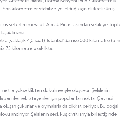
iyor. Alternatif olarak, Horma Kanyonu’nun 3 kilometrelik
Son kilometreler stabilize yol olduğu için dikkatli sürüş
büs seferleri mevcut. Ancak Pınarbaşı’ndan şelaleye toplu
aşabilirsiniz.
e (yaklaşık 4,5 saat), İstanbul’dan ise 500 kilometre (5-6
z 75 kilometre uzaklıkta.
 15 metre yükseklikten dökülmesiyle oluşuyor. Şelalenin
a serinlemek isteyenler için popüler bir nokta. Çevresi
yla oluşan çukurlar ve oymalarla da dikkat çekiyor. Bu doğal
u andırıyor. Şelalenin sesi, kuş cıvıltılarıyla birleştiğinde