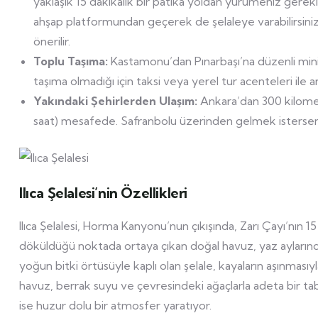
yaklaşık 15 dakikalık bir patika yoldan yürümeniz gerek
ahşap platformundan geçerek de şelaleye varabilirsiniz. 
önerilir.
Toplu Taşıma:
Kastamonu’dan Pınarbaşı’na düzenli mini
taşıma olmadığı için taksi veya yerel tur acenteleri ile anl
Yakındaki Şehirlerden Ulaşım:
Ankara’dan 300 kilometr
saat) mesafede. Safranbolu üzerinden gelmek isterseni
Ilıca Şelalesi’nin Özellikleri
Ilıca Şelalesi, Horma Kanyonu’nun çıkışında, Zarı Çayı’nın
döküldüğü noktada ortaya çıkan doğal havuz, yaz aylarınd
yoğun bitki örtüsüyle kaplı olan şelale, kayaların aşınması
havuz, berrak suyu ve çevresindeki ağaçlarla adeta bir tabloy
ise huzur dolu bir atmosfer yaratıyor.