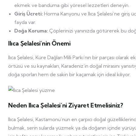
ekmek ve banduma gibi yöresel lezzetleri deneyin.
Giriş Ücreti:
Horma Kanyonu ve Ilıca Şelalesi’ne giriş ü
fayda var.
Doğa Koruma:
Çöplerinizi yanınızda götürerek bu doğ
Ilıca Şelalesi’nin Önemi
Ilıca Şelalesi, Küre Dağları Milli Parkı’nın bir parçası olara
örtüsü ve su kaynakları, Karadeniz’in doğal mirasını yans
doğa sporları hem de sakin bir kaçamak için ideal kılıyor.
Neden Ilıca Şelalesi’ni Ziyaret Etmelisiniz?
Ilıca Şelalesi, Kastamonu’nun en çarpıcı doğal güzellikleri
bulmak, serin sularda yüzmek ya da doğanın içinde yürüyüş