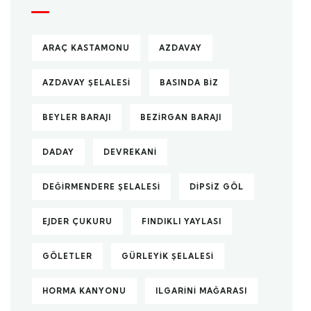
ARAÇ KASTAMONU
AZDAVAY
AZDAVAY ŞELALESI
BASINDA BIZ
BEYLER BARAJI
BEZIRGAN BARAJI
DADAY
DEVREKANI
DEĞIRMENDERE ŞELALESI
DIPSIZ GÖL
EJDER ÇUKURU
FINDIKLI YAYLASI
GÖLETLER
GÜRLEYIK ŞELALESI
HORMA KANYONU
ILGARINI MAĞARASI