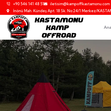
+90 546 141 48 51
iletisim@kampoffkastamonu.com
İnönü Mah. Kündeş Apt. 18 Sk. No:24/1 Merkez/KAS
Ana