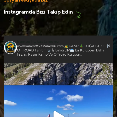
Instagramda Bizi Takip Edin
kampoff_kastamonu
www.kampoffkastamonu.com
KAMP
DOĞA GEZİSİ
OFFROAD
Tanıtım
İş Birliği DM
Bir Kulüpten Daha
Fazlası
Resmi Kamp Ve Offroad Kulübür…