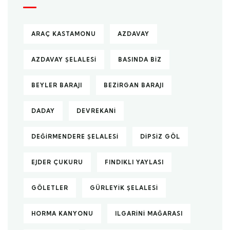
ARAÇ KASTAMONU
AZDAVAY
AZDAVAY ŞELALESI
BASINDA BIZ
BEYLER BARAJI
BEZIRGAN BARAJI
DADAY
DEVREKANI
DEĞIRMENDERE ŞELALESI
DIPSIZ GÖL
EJDER ÇUKURU
FINDIKLI YAYLASI
GÖLETLER
GÜRLEYIK ŞELALESI
HORMA KANYONU
ILGARINI MAĞARASI