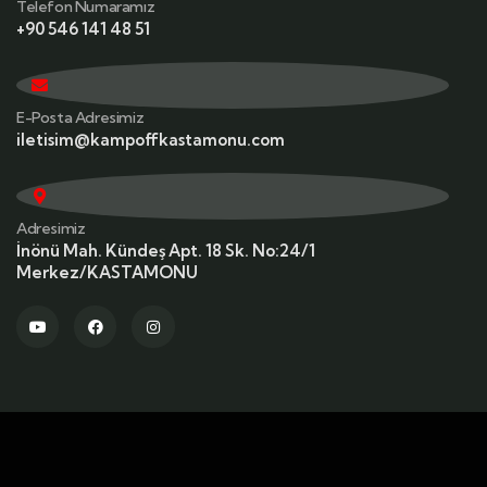
Telefon Numaramız
+90 546 141 48 51
E-Posta Adresimiz
iletisim@kampoffkastamonu.com
Adresimiz
İnönü Mah. Kündeş Apt. 18 Sk. No:24/1
Merkez/KASTAMONU
© 2025
Kampoff Kastamonu
. Tüm Hakları Saklıdır.
Powered by
KastamonuOnline.Net