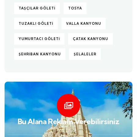
TAŞÇILAR GÖLETI
TOSYA
TUZAKLI GÖLETI
VALLA KANYONU
YUMURTACI GÖLETI
ÇATAK KANYONU
ŞEHRIBAN KANYONU
ŞELALELER
Bu Alana Reklam Verebilirsiniz