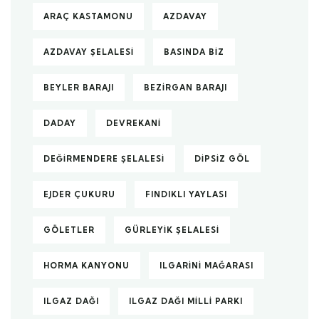
ARAÇ KASTAMONU
AZDAVAY
AZDAVAY ŞELALESI
BASINDA BIZ
BEYLER BARAJI
BEZIRGAN BARAJI
DADAY
DEVREKANI
DEĞIRMENDERE ŞELALESI
DIPSIZ GÖL
EJDER ÇUKURU
FINDIKLI YAYLASI
GÖLETLER
GÜRLEYIK ŞELALESI
HORMA KANYONU
ILGARINI MAĞARASI
ILGAZ DAĞI
ILGAZ DAĞI MILLI PARKI