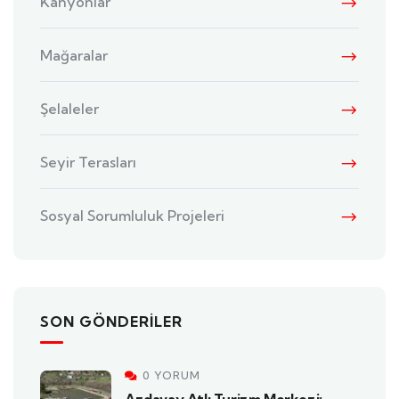
Kanyonlar
Mağaralar
Şelaleler
Seyir Terasları
Sosyal Sorumluluk Projeleri
SON GÖNDERILER
0 YORUM
Azdavay Atlı Turizm Merkezi: