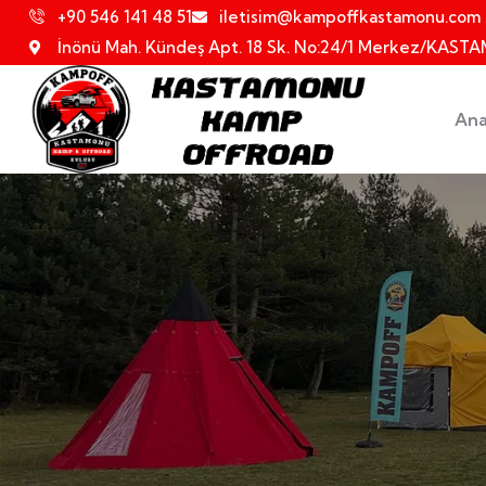
+90 546 141 48 51
iletisim@kampoffkastamonu.com
İnönü Mah. Kündeş Apt. 18 Sk. No:24/1 Merkez/KAS
Ana