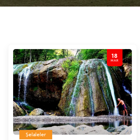
18
MAR
Şelaleler