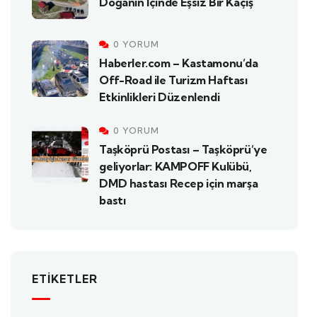
Doğanın İçinde Eşsiz Bir Kaçış
0 YORUM
Haberler.com – Kastamonu’da
Off-Road ile Turizm Haftası
Etkinlikleri Düzenlendi
0 YORUM
Taşköprü Postası – Taşköprü’ye
geliyorlar: KAMPOFF Kulübü,
DMD hastası Recep için marşa
bastı
ETIKETLER