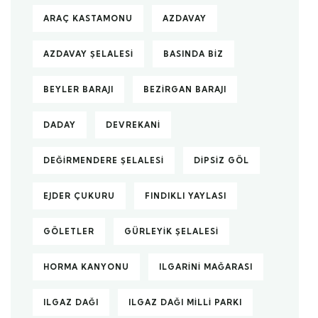
ARAÇ KASTAMONU
AZDAVAY
AZDAVAY ŞELALESI
BASINDA BIZ
BEYLER BARAJI
BEZIRGAN BARAJI
DADAY
DEVREKANI
DEĞIRMENDERE ŞELALESI
DIPSIZ GÖL
EJDER ÇUKURU
FINDIKLI YAYLASI
GÖLETLER
GÜRLEYIK ŞELALESI
HORMA KANYONU
ILGARINI MAĞARASI
ILGAZ DAĞI
ILGAZ DAĞI MILLI PARKI