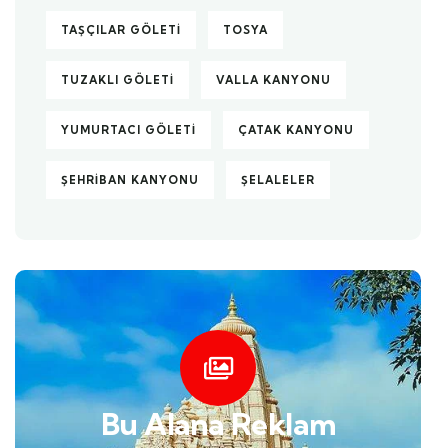
TAŞÇILAR GÖLETI
TOSYA
TUZAKLI GÖLETI
VALLA KANYONU
YUMURTACI GÖLETI
ÇATAK KANYONU
ŞEHRIBAN KANYONU
ŞELALELER
Bu Alana Reklam