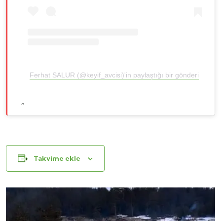
Ferhat SALUR (@keyif_avcisi)'in paylaştığı bir gönderi
Takvime ekle